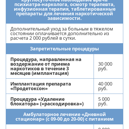
психиатра-нарколога, осмотр терапевта,
инфузионная терапия, таблетированные
препараты для лечения наркотической
зависимости.
Дополнительный уход за больным в тяжелом
состоянии оплачивается дополнительно из
расчета 2 000 рублей в сутки.
Запретительные процедуры
Процедура, направленная на
воздержание от приема
30 000
наркотиков в течение 3
руб.
месяцев (имплантация)
Имплантация препарата
40 000
«Продетоксон»
руб.
Процедура «Удаление
5 000
блокатора» («раскодировка»)
руб.
Амбулаторное лечение «Дневной
стационар» (с 09-00 до 20-00) с питанием