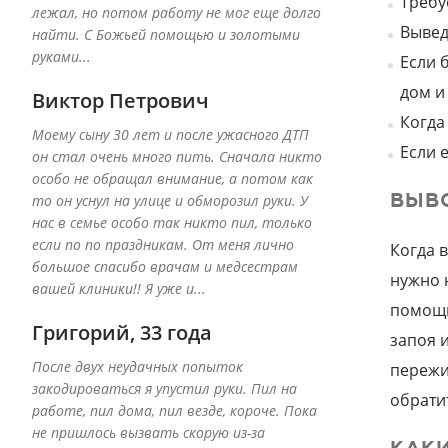
Требу
лежал, но потом работу не мог еще долго
Вывед
найти. С Божьей помощью и золотыми
руками...
Если 
дом и
Виктор Петрович
Когда
Моему сыну 30 лет и после ужасного ДТП
Если 
он стал очень много пить. Сначала никто
особо не обращал внимание, а потом как
ВЫВ
то он уснул на улице и обморозил руки. У
нас в семье особо так никто пил, только
если по по праздникам. От меня лично
Когда 
большое спасибо врачам и медсестрам
нужно 
вашей клиники!! Я уже и...
помощи
Григорий, 33 года
запоя 
После двух неудачных попыток
пережи
закодироваться я упустил руки. Пил на
обрати
работе, пил дома, пил везде, короче. Пока
не пришлось вызвать скорую из-за