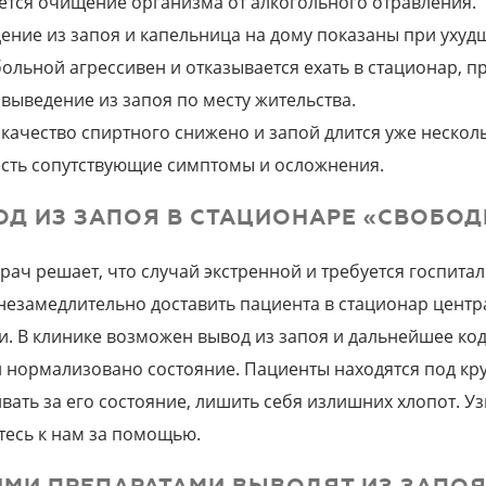
ется очищение организма от алкогольного отравления.
ение из запоя и капельница на дому показаны при ухуд
больной агрессивен и отказывается ехать в стационар, 
 выведение из запоя по месту жительства.
 качество спиртного снижено и запой длится уже нескол
есть сопутствующие симптомы и осложнения.
ОД ИЗ ЗАПОЯ В СТАЦИОНАРЕ «СВОБО
врач решает, что случай экстренной и требуется госпита
незамедлительно доставить пациента в стационар цент
. В клинике возможен вывод из запоя и дальнейшее код
и нормализовано состояние. Пациенты находятся под к
вать за его состояние, лишить себя излишних хлопот. Уз
тесь к нам за помощью.