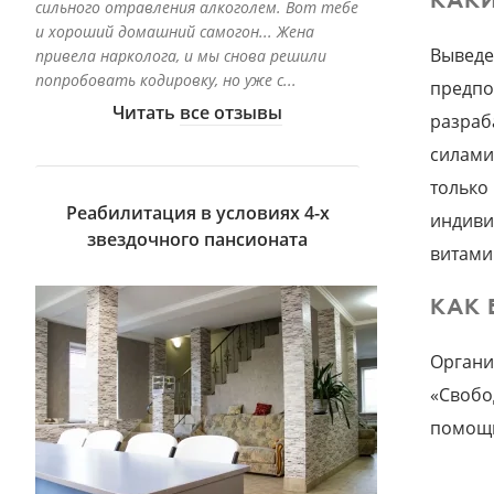
КАКИ
сильного отравления алкоголем. Вот тебе
и хороший домашний самогон... Жена
Выведе
привела нарколога, и мы снова решили
попробовать кодировку, но уже с...
предпо
Читать
все отзывы
разраб
силами
только
Реабилитация в условиях 4-х
индиви
звездочного пансионата
витами
КАК 
Органи
«Свобо
помощь